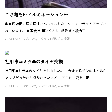
こち亀も🔦イルミネーション🔦
亀有商店街に居る両津さんもイルミネーションでライトアップさ
れています。 有限会社HiDeKでは、鉄骨鳶・鍛冶工...
2023.12.14
お知らせ
,
スタッフ日記
,
求人情報
社用車🚙ミラ🚘のタイヤ交換
社用車🚘ミラ🚙のタイヤをしました。 今まで鉄チンのホイルキ
ャップだったからダサかったけど アルミに変えて足...
2023.11.23
お知らせ
,
スタッフ日記
,
求人情報