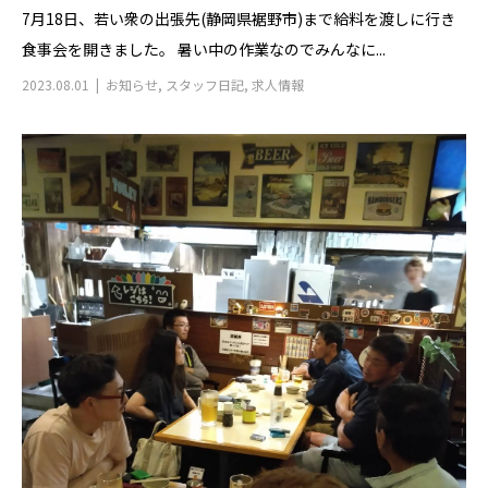
7月18日、若い衆の出張先(静岡県裾野市)まで給料を渡しに行き
食事会を開きました。 暑い中の作業なのでみんなに...
2023.08.01
お知らせ
,
スタッフ日記
,
求人情報