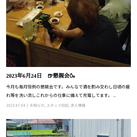
2023年6月24日 🍺懇親会🍶
今月も毎月恒例の懇親会です。みんなで酒を酌み交わし日頃の疲
れ等を洗い流しこれからの仕事に備えて充電してます。 ...
2023.07.04
お知らせ
,
スタッフ日記
,
求人情報