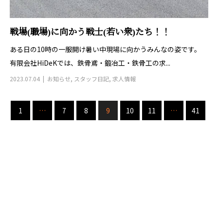
戦場(職場)に向かう戦士(若い衆)たち！！
ある日の10時の一服開け暑い中現場に向かうみんなの姿です。
有限会社HiDeKでは、鉄骨鳶・鍛冶工・鉄骨工の求...
2023.07.04
お知らせ
,
スタッフ日記
,
求人情報
1
…
7
8
9
10
11
…
41