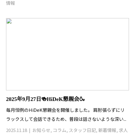
情報
2025年9月27日🍻HiDeK懇親会🍶
毎月恒例のHiDeK懇親会を開催しました。 肩肘張らずにリ
ラックスして会話できるため、普段は話さないような深い...
2025.11.18
お知らせ
,
コラム
,
スタッフ日記
,
新着情報
,
求人