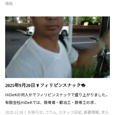
情報
2025年9月20日🍷フィリピンスナック🍻
HiDeKの何人かでフィリピンスナックで盛り上がりました。
有限会社HiDeKでは、鉄骨鳶・鍛冶工・鉄骨工の求...
2025.11.18
お知らせ
,
コラム
,
スタッフ日記
,
新着情報
,
求人