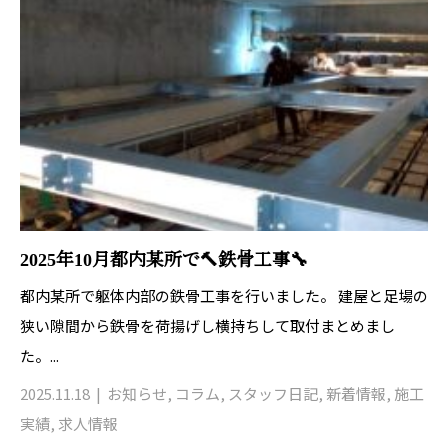
2025年10月都内某所で🔨鉄骨工事🔧
都内某所で躯体内部の鉄骨工事を行いました。 建屋と足場の
狭い隙間から鉄骨を荷揚げし横持ちして取付まとめまし
た。...
2025.11.18
お知らせ
,
コラム
,
スタッフ日記
,
新着情報
,
施工
実績
,
求人情報