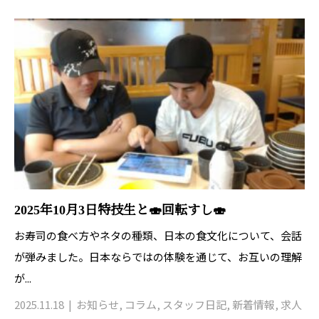
2025年10月3日特技生と🍣回転すし🍣
お寿司の食べ方やネタの種類、日本の食文化について、会話
が弾みました。日本ならではの体験を通じて、お互いの理解
が...
2025.11.18
お知らせ
,
コラム
,
スタッフ日記
,
新着情報
,
求人