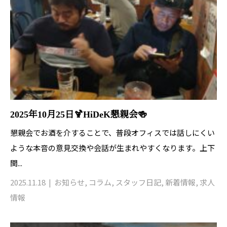
2025年10月25日🍹HiDeK懇親会🍻
懇親会でお酒を介することで、普段オフィスでは話しにくい
ような本音の意見交換や会話が生まれやすくなります。上下
関...
2025.11.18
お知らせ
,
コラム
,
スタッフ日記
,
新着情報
,
求人
情報