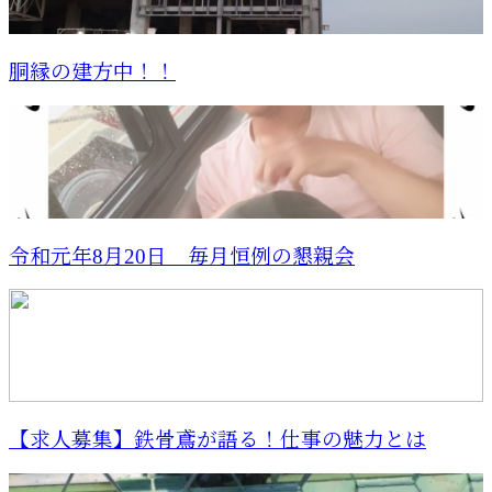
胴縁の建方中！！
令和元年8月20日 毎月恒例の懇親会
【求人募集】鉄骨鳶が語る！仕事の魅力とは