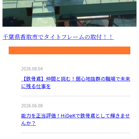
千葉県香取市でタイトフレームの取付！！
最近の投稿
2026.08.04
【鉄骨鳶】仲間と挑む！居心地抜群の職場で未来
に残る仕事を
2026.06.08
能力を正当評価！HiDeKで鉄骨鳶として輝きませ
んか？