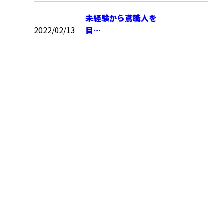
未経験から鳶職人を
2022/02/13
目…
お問い合わせ
お電話でのお問い合わせ
090-4021-9609
受付／8：00～17：00