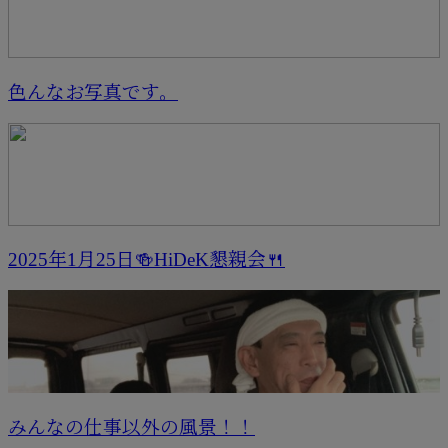
色んなお写真です。
2025年1月25日🍻HiDeK懇親会🍴
みんなの仕事以外の風景！！