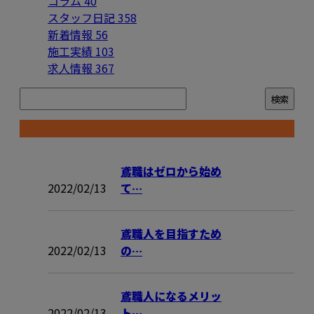
コラム
40
スタッフ日記
358
新着情報
56
施工実績
103
求人情報
367
コラム
鳶職はゼロから始め
2022/02/13
て…
鳶職人を目指すため
2022/02/13
の…
鳶職人になるメリッ
2022/02/13
ト…