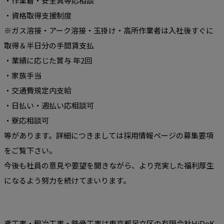
・作業着・安全具等応相談
・資格取得支援制度
※ガス溶接・アーク溶接・玉掛け・高所作業者は入社後すぐに
取得＆半日分の手間賃支払
・業績に応じた賞与 年2回
・家族手当
・交通費規定内支給
・日払い・週払い応相談可
・寮応相談可
等があります。詳細につきましては採用情報ページの募集要項
をご覧下さい。
今後も社員の意見や要望を聞きながら、より充実した福利厚生
になるよう努力を続けてまいります。
鳶工事・鍛冶工事・鉄骨工事は東京都足立区の有限会社HiDeK