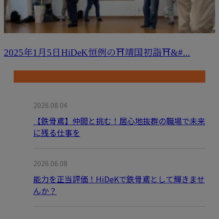
2025年1月5日HiDeK恒例の⛩靖国初詣⛩&#...
最近の投稿
2026.08.04
【鉄骨鳶】仲間と挑む！居心地抜群の職場で未来
に残る仕事を
2026.06.08
能力を正当評価！HiDeKで鉄骨鳶として輝きませ
んか？