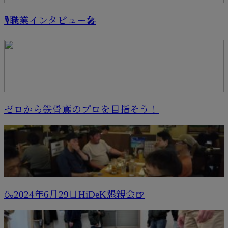
🎙職業インタビュー🎤
ゼロから鉄骨鳶のプロを目指そう！
🍶2024年6月29日HiDeK懇親会🍺