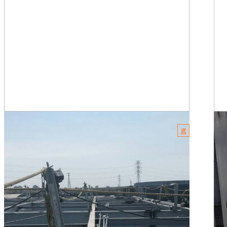
2022.02.13
202
鳶
鳶職人に向いている人の特徴
鉄
こんにちは。有限会社HiDeKです。 弊社は、東京都足立区
こん
に拠点を置き、鉄骨工事、鍛治工事を手掛けている会社で
骨
す。 今回は「鳶職人...
に拠