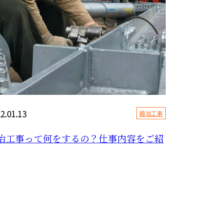
2.01.13
鍛冶工事
治工事って何をするの？仕事内容をご紹
にちは。有限会社HiDeKです。 弊社は、東京都足立区
拠点を構え、鍛治工事、鉄骨工事、鳶工事一式を手掛け
ります。 「鍛治...