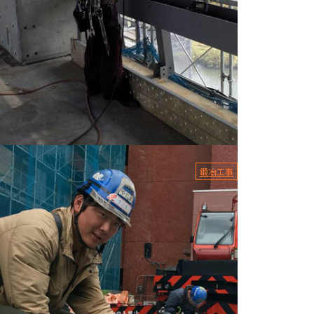
2.01.13
鍛冶工事
治工事はどんな所に必要？
にちは。有限会社HiDeKです。 弊社は東京都足立区に
点を構え、鍛治工事、鉄骨工事、鳶工事一式を関東一円
手掛けております...