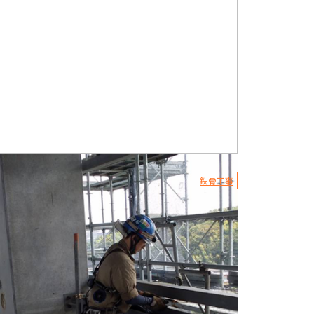
2.01.13
鉄骨工事
骨工事の基礎知識のご紹介
にちは。有限会社HiDeKです。 弊社は、鍛治工事、鉄
工事、鳶工事一式を手掛けております。 東京都足立区
点を構え、関東一...