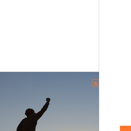
2.02.13
鳶
職人を目指すための順序をご紹介
にちは。有限会社HiDeKです。 弊社は、東京都足立区
拠点を構えて鉄骨工事、鍛治工事を手掛けている会社で
 「どういう順序...
月別