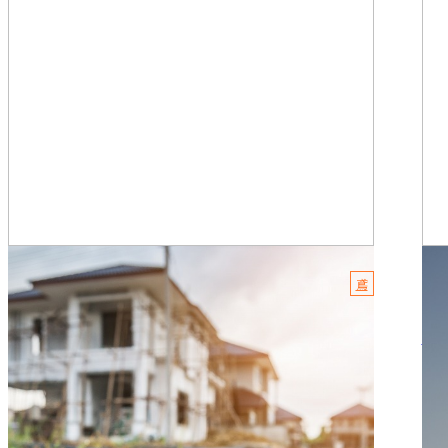
2022.02.13
202
鳶
鳶職はゼロから始めてもついていけるの？
鳶
こんにちは。有限会社HiDeKです。 弊社は、東京都足立区
こん
に拠点を構え鉄骨工事、鍛治工事一式を手掛けている会社
に
です。 「鳶職ってゼ...
す。