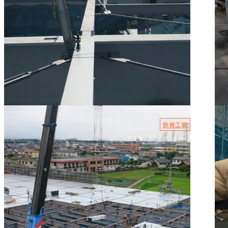
2022.01.13
202
鉄骨工事
鉄骨工事の役割とは？
鍛
こんにちは。有限会社HiDeKです。 弊社は東京都足立区に
こん
拠点を構え、鍛治工事、鉄骨工事、鳶工事一式を手掛けて
拠
おります。 「鉄骨工...
にて