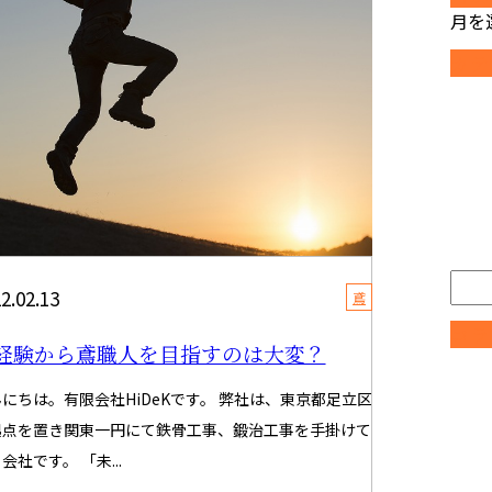
月を
カテ
2.02.13
鳶
コラ
経験から鳶職人を目指すのは大変？
にちは。有限会社HiDeKです。 弊社は、東京都足立区
拠点を置き関東一円にて鉄骨工事、鍛治工事を手掛けて
会社です。 「未...