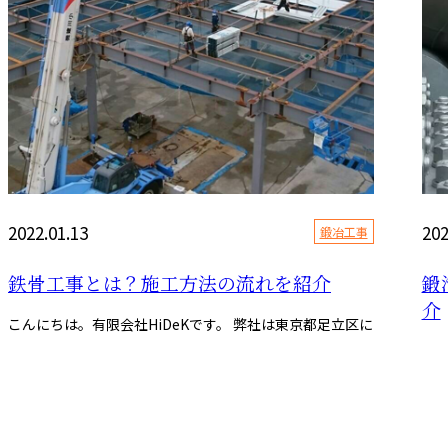
2022.01.13
202
鍛冶工事
鉄骨工事とは？施工方法の流れを紹介
鍛
介
こんにちは。有限会社HiDeKです。 弊社は東京都足立区に
こん
拠点を構え、鍛治工事、鉄骨工事、鳶工事一式を関東一円
に
にて手掛けております...
お問い合わせ
てお